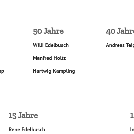
50 Jahre
40 Jahr
Willi Edelbusch
Andreas Te
Manfred Holtz
mp
Hartwig Kampling
15 Jahre
1
Rene Edelbusch
I